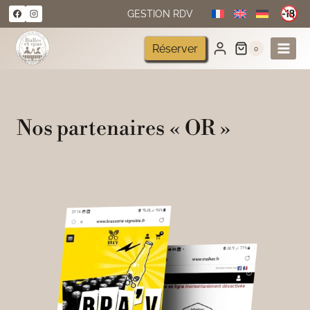
Aller
GESTION RDV
au
contenu
Réserver
0
Nos partenaires « OR »